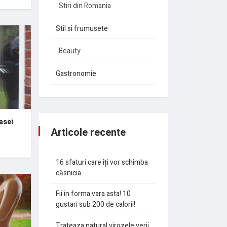
Stiri din Romania
Stil si frumusete
Beauty
Gastronomie
asei
Articole recente
16 sfaturi care îți vor schimba
căsnicia
Fii in forma vara asta! 10
gustari sub 200 de calorii!
Trateaza natural virozele verii