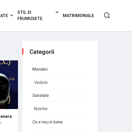
STIL SI
TATE
MATRIMONIALE
FRUMUSETE
Categorii
Monden
Vedete
Sanatate
Nutritie
tenera
Ce e nou in lume
a