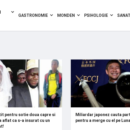
I
GASTRONOMIE
MONDEN
PSIHOLOGIE
SANA
tit pentru sotie doua capre si
Miliardar japonez cauta par
a aflat ca s-a insurat cu un
pentru a merge cu el pe Lun
t!