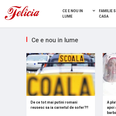
CE E NOU IN
FAMILIE S
LUME
CASA
Ce e nou in lume
De ce tot mai putini romani
A pla
reusesc sa ia carnetul de sofer?!!
apoi 
barba