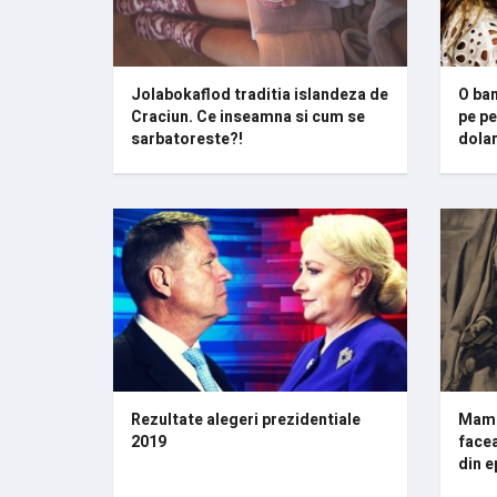
Jolabokaflod traditia islandeza de
O ban
Craciun. Ce inseamna si cum se
pe pe
sarbatoreste?!
dolar
Rezultate alegeri prezidentiale
Mame
2019
facea
din e