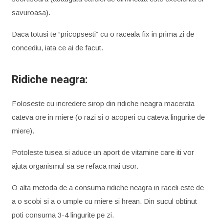
savuroasa).
Daca totusi te “pricopsesti” cu o raceala fix in prima zi de
concediu, iata ce ai de facut.
Ridiche neagra:
Foloseste cu incredere sirop din ridiche neagra macerata
cateva ore in miere (o razi si o acoperi cu cateva lingurite de
miere).
Potoleste tusea si aduce un aport de vitamine care iti vor
ajuta organismul sa se refaca mai usor.
O alta metoda de a consuma ridiche neagra in raceli este de
a o scobi si a o umple cu miere si hrean. Din sucul obtinut
poti consuma 3-4 lingurite pe zi.