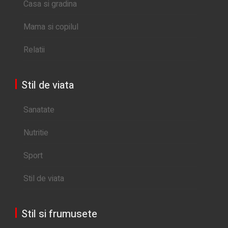
Casa si gradina
Mama si copilul
Relatii
Stil de viata
Sanatate
Nutritie
Sport
Stil de viata
Stil si frumusete