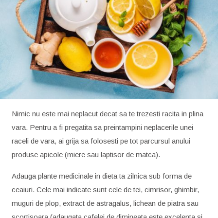
Nimic nu este mai neplacut decat sa te trezesti racita in plina
vara. Pentru a fi pregatita sa preintampini neplacerile unei
raceli de vara, ai grija sa folosesti pe tot parcursul anului
produse apicole (miere sau laptisor de matca).
Adauga plante medicinale in dieta ta zilnica sub forma de
ceaiuri. Cele mai indicate sunt cele de tei, cimrisor, ghimbir,
muguri de plop, extract de astragalus, lichean de piatra sau
scortisoara (adaugata cafelei de dimineata este excelenta si