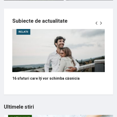
Subiecte de actualitate
‹
›
RELATII
ST
16 sfaturi care îți vor schimba căsnicia
La co
acte 
Ultimele stiri