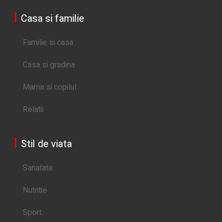
Casa si familie
Familie si casa
Casa si gradina
Mama si copilul
Relatii
Stil de viata
Sanatate
Nutritie
Sport