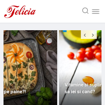
‹
›
Vitamine si suplimente nutritionale – ce
sa iei si cand?