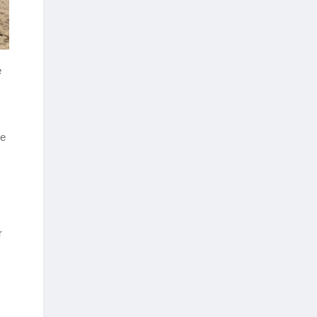
e
le
r