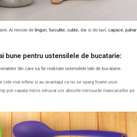
arie. Ai nevoie de
linguri
,
furculite
,
cutite
, dar si de tavi,
capace
,
pahar
i bune pentru ustensilele de bucatarie:
ialelor din care sa fie realizate ustensilele tale de bucatarie.
e cele mai ieftine si au avantajul ca nu se sparg foarte usor.
imp pot capata miros intrucat vor absorbi mirosurile mancarurilor pe