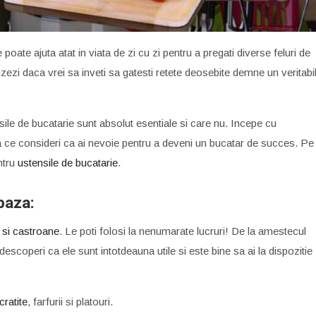
e poate ajuta atat in viata de zi cu zi pentru a pregati diverse feluri de
izezi daca vrei sa inveti sa gatesti retete deosebite demne un veritabi
ile de bucatarie sunt absolut esentiale si care nu. Incepe cu
a ce consideri ca ai nevoie pentru a deveni un bucatar de succes. Pe
ntru
ustensile de bucatarie
.
baza:
i si castroane
. Le poti folosi la nenumarate lucruri! De la amestecul
descoperi ca ele sunt intotdeauna utile si este bine sa ai la dispozitie
cratite
, farfurii si platouri.