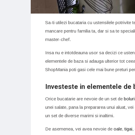
Sa-ti utilezi bucataria cu ustensilele potrivite t
mancare pentru familia ta, dar si sa te special
master-chef.
Insa nu e intotdeauna usor sa decizi ce ustens
elementele de baza si adauga ulterior tot cee
ShopMania poti gasi cele mai bune preturi pe
Investeste in elementele de 
Orice bucatarie are nevoie de un set de
bolur
unei salate, pana la prepararea unui aluat, vei 
un set de diverse marimi si inaltimi.
De asemenea, vei avea nevoie de
oale
,
tigai
,