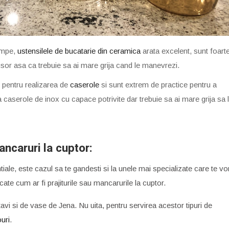
umpe,
ustensilele de bucatarie din ceramica
arata excelent, sunt foart
usor asa ca trebuie sa ai mare grija cand le manevrezi.
t pentru realizarea de
caserole
si sunt extrem de practice pentru a
 caserole de inox cu capace potrivite dar trebuie sa ai mare grija sa 
ancaruri la cuptor:
tiale, este cazul sa te gandesti si la unele mai specializate care te vo
ate cum ar fi prajiturile sau mancarurile la cuptor.
vi si de vase de Jena. Nu uita, pentru servirea acestor tipuri de
ouri
.