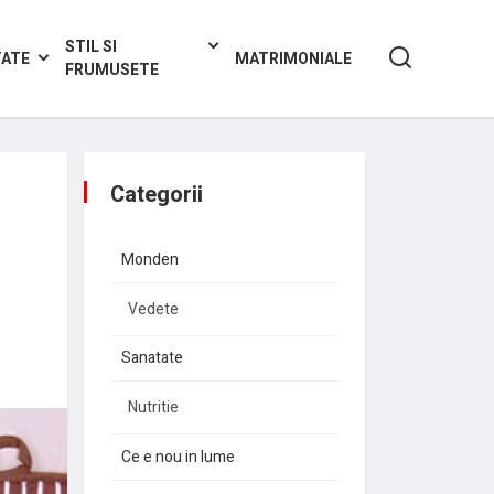
STIL SI
TATE
MATRIMONIALE
FRUMUSETE
Categorii
i
Monden
Vedete
Sanatate
Nutritie
Ce e nou in lume