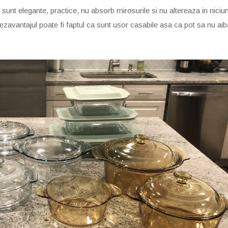
sunt elegante, practice, nu absorb mirosurile si nu altereaza in niciu
Dezavantajul poate fi faptul ca sunt usor casabile asa ca pot sa nu aib