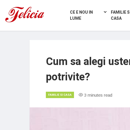
CE E NOU IN
FAMILIE S
LUME
CASA
Cum sa alegi usten
potrivite?
3 minutes read
FAMILIE SI CASA