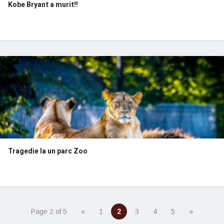
Kobe Bryant a murit!!
Tragedie la un parc Zoo
Page 2 of 5
«
1
2
3
4
5
»