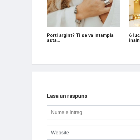
Porti argint? Ti se va intampla
6 luc
asta…
inai
Lasa un raspuns