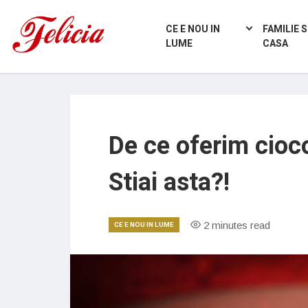
CE E NOU IN
FAMILIE S
LUME
CASA
De ce oferim cioco
Stiai asta?!
2 minutes read
CE E NOU IN LUME