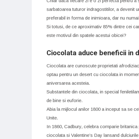
Chiar daca fiecare zi e o zi perfecta pentru a
sarbatoarea tuturor indragostitilor, a devenit un
preferabil in forma de inimioara, dar nu numai
Si totusi, de ce aproximativ 85% dintre cei 
este motivul din spatele acestui obicei?
Ciocolata aduce beneficii in 
Ciocolata are cunoscute proprietati afrodiziac
optau pentru un desert cu ciocolata in momente
aniversarea acesteia.
Substantele din ciocolata, in special feniletil
de bine si euforie.
Abia la mijlocul anilor 1800 a inceput sa se c
Unite.
In 1860, Cadbury, celebra comparie britanica 
ciocolata si Valentine’s Day lansand dulciurile