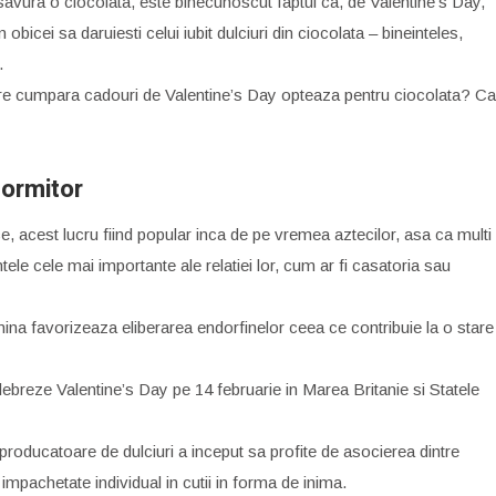
 savura o ciocolata, este binecunoscut faptul ca, de Valentine’s Day,
 obicei sa daruiesti celui iubit dulciuri din ciocolata – bineinteles,
.
care cumpara cadouri de Valentine’s Day opteaza pentru ciocolata? Ca
dormitor
e, acest lucru fiind popular inca de pe vremea aztecilor, asa ca multi
le cele mai importante ale relatiei lor, cum ar fi casatoria sau
amina favorizeaza eliberarea endorfinelor ceea ce contribuie la o stare
elebreze Valentine’s Day pe 14 februarie in Marea Britanie si Statele
producatoare de dulciuri a inceput sa profite de asocierea dintre
 impachetate individual in cutii in forma de inima.