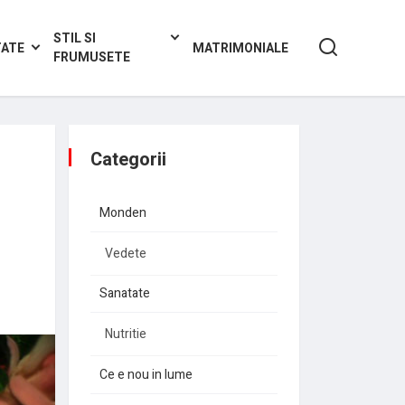
STIL SI
TATE
MATRIMONIALE
FRUMUSETE
Categorii
Monden
Vedete
Sanatate
Nutritie
Ce e nou in lume