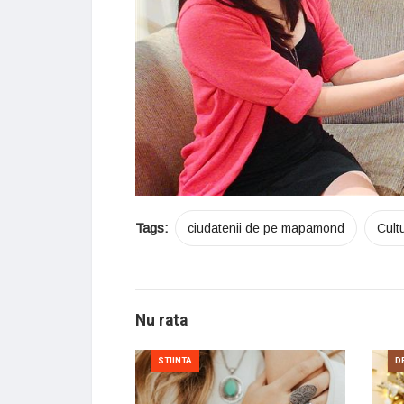
Tags:
ciudatenii de pe mapamond
Cult
Nu rata
STIINTA
D