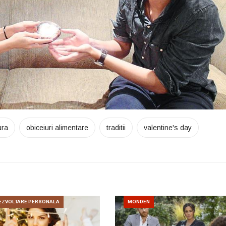
ura
obiceiuri alimentare
traditii
valentine's day
EZVOLTARE PERSONALA
MONDEN