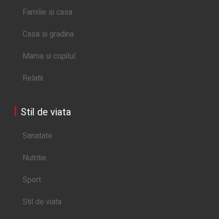
Familie si casa
Casa si gradina
Mama si copilul
Relatii
Stil de viata
Sanatate
Nutritie
Sport
Stil de viata