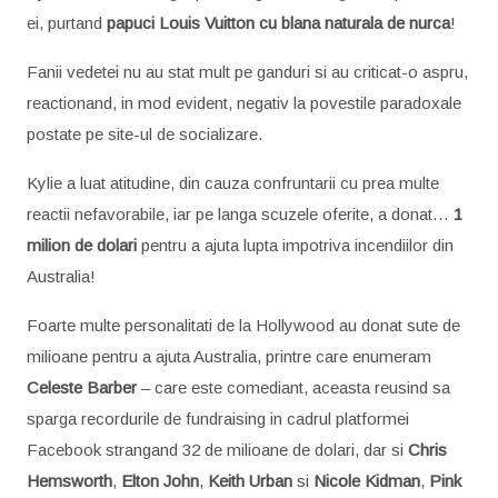
ei, purtand
papuci Louis Vuitton cu blana naturala de nurca
!
Fanii vedetei nu au stat mult pe ganduri si au criticat-o aspru,
reactionand, in mod evident, negativ la povestile paradoxale
postate pe site-ul de socializare.
Kylie a luat atitudine, din cauza confruntarii cu prea multe
reactii nefavorabile, iar pe langa scuzele oferite, a donat…
1
milion de dolari
pentru a ajuta lupta impotriva incendiilor din
Australia!
Foarte multe personalitati de la Hollywood au donat sute de
milioane pentru a ajuta Australia, printre care enumeram
Celeste Barber
– care este comediant, aceasta reusind sa
sparga recordurile de fundraising in cadrul platformei
Facebook strangand 32 de milioane de dolari, dar si
Chris
Hemsworth
,
Elton John
,
Keith Urban
si
Nicole Kidman
,
Pink