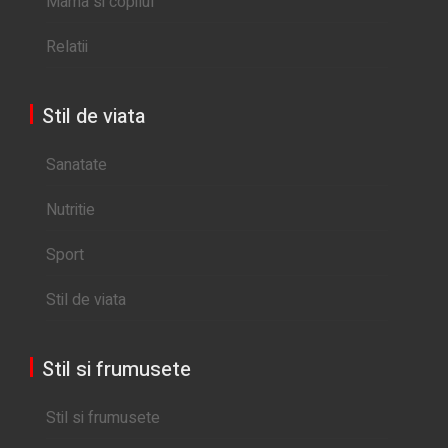
Mama si copilul
Relatii
Stil de viata
Sanatate
Nutritie
Sport
Stil de viata
Stil si frumusete
Stil si frumusete