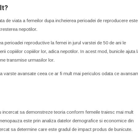
lt?
rata de viata a femeilor dupa incheierea perioadei de reproducere este
cresterea nepotilor.
a perioadei reproductive la femei in jurul varstei de 50 de ani le
i copiiilor copiiilor lor, adica nepotilor. In acest mod, bunicile ajuta l
gene transmise urmasilor lor.
 la varste avansate ceea ce ar fi mult mai periculos odata ce avansa
 au incercat sa demonstreze teoria conform femeile traiesc mai mult
 menopauza este prin analiza datelor demografice si economice din
 incercat sa determine care este gradul de impact produs de bunicute.