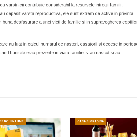
ca varstnicii contribuie considerabil la resursele intregii familii,
le au depasit varsta reproductiva, ele sunt extrem de active in privinta
 in buna desfasurare a unei vieti de familie si in supravegherea copiiilo
 care au luat in calcul numarul de nasteri, casatorii si decese in perio
 cand bunicile erau prezente in viata familiei s-au nascut si au
E E NOU IN LUME
CASA SI GRADINA