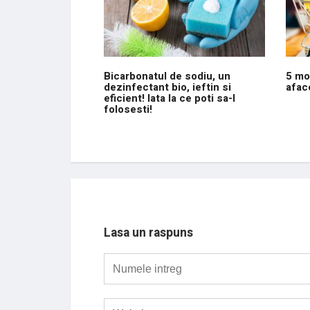
Bicarbonatul de sodiu, un
5 mot
dezinfectant bio, ieftin si
afac
eficient! Iata la ce poti sa-l
folosesti!
Lasa un raspuns