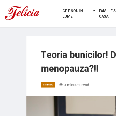
CE E NOU IN
FAMILIE S
LUME
CASA
Teoria bunicilor! 
menopauza?!!
3 minutes read
STIINTA