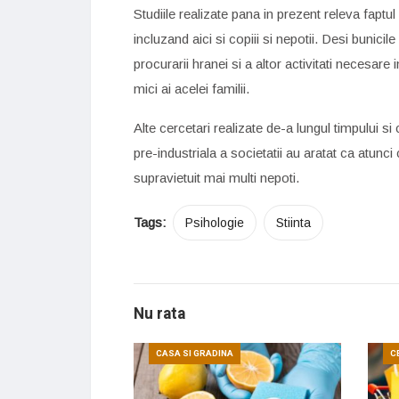
Studiile realizate pana in prezent releva faptul 
incluzand aici si copiii si nepotii. Desi bunici
procurarii hranei si a altor activitati necesare
mici ai acelei familii.
Alte cercetari realizate de-a lungul timpului si
pre-industriala a societatii au aratat ca atunci
supravietuit mai multi nepoti.
Tags:
Psihologie
Stiinta
Nu rata
CASA SI GRADINA
C