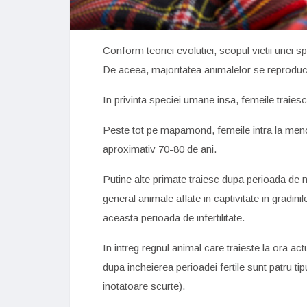
Conform teoriei evolutiei, scopul vietii unei 
De aceea, majoritatea animalelor se reproduc 
In privinta speciei umane insa, femeile traies
Peste tot pe mapamond, femeile intra la menop
aproximativ 70-80 de ani.
Putine alte primate traiesc dupa perioada de 
general animale aflate in captivitate in gradini
aceasta perioada de infertilitate.
In intreg regnul animal care traieste la ora ac
dupa incheierea perioadei fertile sunt patru tipu
inotatoare scurte).