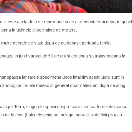
specii este acela de a se reproduce si de a transmite mai departe genel
pana in ultimele clipe inainte de moarte.
c multe decade de viata dupa ce au depasit perioada fertila.
auza in jurul varstei de 50 de ani si continua sa traiasca pana la
menopauza iar rarele specimene unde intalnim acest lucru sunt in
le zoologice, iar ele traiesc in general doar cativa ani dupa ce ating
tuala pe Terra, singurele specii despre care stim ca femelele traiesc
ri de balene (balenele ucigase, beluga, narvalii si delfinii pilot cu