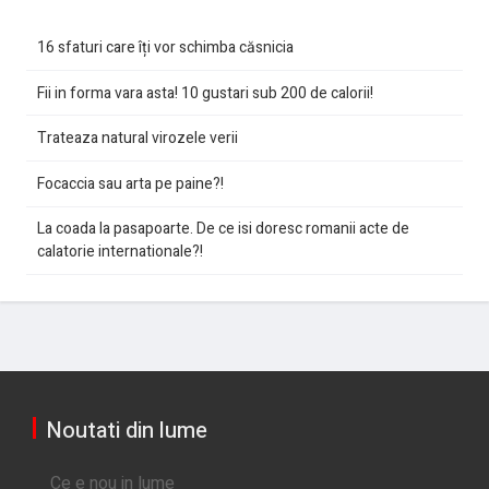
16 sfaturi care îți vor schimba căsnicia
Fii in forma vara asta! 10 gustari sub 200 de calorii!
Trateaza natural virozele verii
Focaccia sau arta pe paine?!
La coada la pasapoarte. De ce isi doresc romanii acte de
calatorie internationale?!
Noutati din lume
Ce e nou in lume