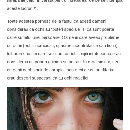
intrebarile celor in varsta pentru intrebarea “de ce se intampla
aceste lucruri?”.
Toate acestea pornesc de la faptul ca acesti oameni
considerau ca ochii au “puteri speciale” si ca sunt poarta
catre sufletul unei persoane. Oamenii care aveau probleme
cu ochii (ochii incrucisati, spasme incontrolabile sau ticuri),
tulburari sau cei care se uitau cu ochii mijiti intotdeauna erau
considerati ca poarta ghinion si fac rau. In mod similar, cei
cu ochii neobisnuit de apropiati sau ochi de culori diferite
erau deseori suspectati ca au ochi malefici.