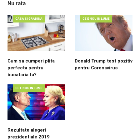
Nu rata
CASA SI GRADINA
CE E NOU IN LUME
Cum sa cumperi plita
Donald Trump test pozitiv
perfecta pentru
pentru Coronavirus
bucataria ta?
CE E NOU IN LUME
Rezultate alegeri
prezidentiale 2019