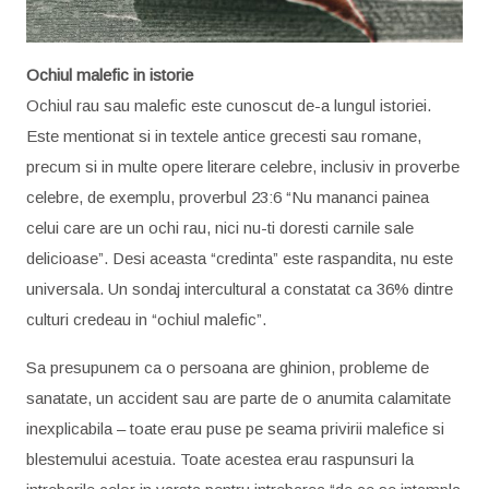
Ochiul malefic in istorie
Ochiul rau sau malefic este cunoscut de-a lungul istoriei.
Este mentionat si in textele antice grecesti sau romane,
precum si in multe opere literare celebre, inclusiv in proverbe
celebre, de exemplu, proverbul 23:6 “Nu mananci painea
celui care are un ochi rau, nici nu-ti doresti carnile sale
delicioase”. Desi aceasta “credinta” este raspandita, nu este
universala. Un sondaj intercultural a constatat ca 36% dintre
culturi credeau in “ochiul malefic”.
Sa presupunem ca o persoana are ghinion, probleme de
sanatate, un accident sau are parte de o anumita calamitate
inexplicabila – toate erau puse pe seama privirii malefice si
blestemului acestuia. Toate acestea erau raspunsuri la