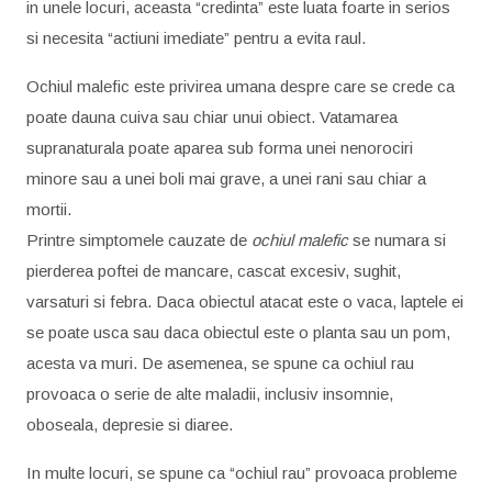
in unele locuri, aceasta “credinta” este luata foarte in serios
si necesita “actiuni imediate” pentru a evita raul.
Ochiul malefic este privirea umana despre care se crede ca
poate dauna cuiva sau chiar unui obiect. Vatamarea
supranaturala poate aparea sub forma unei nenorociri
minore sau a unei boli mai grave, a unei rani sau chiar a
mortii.
Printre simptomele cauzate de
ochiul malefic
se numara si
pierderea poftei de mancare, cascat excesiv, sughit,
varsaturi si febra. Daca obiectul atacat este o vaca, laptele ei
se poate usca sau daca obiectul este o planta sau un pom,
acesta va muri. De asemenea, se spune ca ochiul rau
provoaca o serie de alte maladii, inclusiv insomnie,
oboseala, depresie si diaree.
In multe locuri, se spune ca “ochiul rau” provoaca probleme