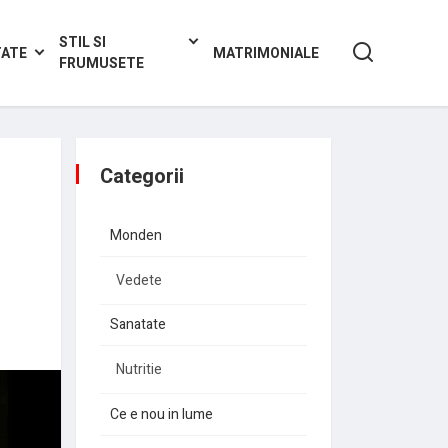
STIL SI
TATE
MATRIMONIALE
FRUMUSETE
Categorii
Monden
Vedete
Sanatate
Nutritie
Ce e nou in lume