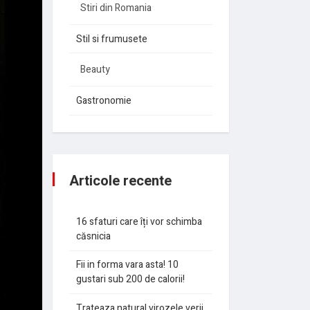
Stiri din Romania
Stil si frumusete
Beauty
Gastronomie
Articole recente
16 sfaturi care îți vor schimba
căsnicia
Fii in forma vara asta! 10
gustari sub 200 de calorii!
Trateaza natural virozele verii