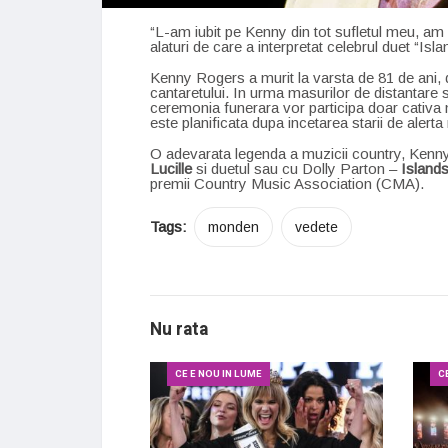
“L-am iubit pe Kenny din tot sufletul meu, am
alaturi de care a interpretat celebrul duet “Isl
Kenny Rogers a murit la varsta de 81 de ani, d
cantaretului. In urma masurilor de distantare 
ceremonia funerara vor participa doar cativa mem
este planificata dupa incetarea starii de alert
O adevarata legenda a muzicii country, Kenny 
Lucille
si duetul sau cu Dolly Parton –
Islands
premii Country Music Association (CMA).
Tags:
monden
vedete
Nu rata
CE E NOU IN LUME
C