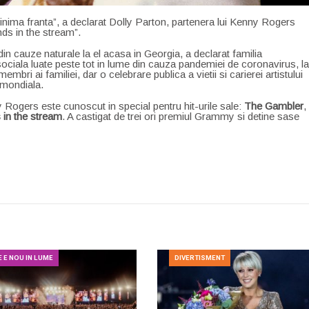
 inima franta”, a declarat Dolly Parton, partenera lui Kenny Rogers
ands in the stream”.
in cauze naturale la el acasa in Georgia, a declarat familia
sociala luate peste tot in lume din cauza pandemiei de coronavirus, la
bri ai familiei, dar o celebrare publica a vietii si carierei artistului
a mondiala.
Rogers este cunoscut in special pentru hit-urile sale:
The Gambler
,
 in the stream
. A castigat de trei ori premiul Grammy si detine sase
E E NOU IN LUME
DIVERTISMENT