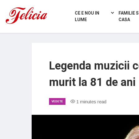
CE E NOU IN
FAMILIE S
LUME
CASA
Legenda muzicii 
murit la 81 de ani
1 minutes read
VEDETE