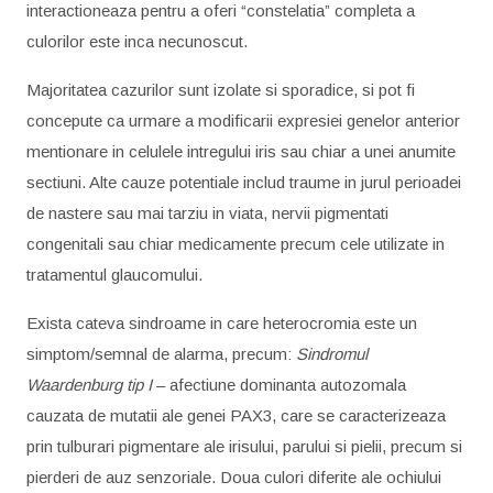
interactioneaza pentru a oferi “constelatia” completa a
culorilor este inca necunoscut.
Majoritatea cazurilor sunt izolate si sporadice, si pot fi
concepute ca urmare a modificarii expresiei genelor anterior
mentionare in celulele intregului iris sau chiar a unei anumite
sectiuni. Alte cauze potentiale includ traume in jurul perioadei
de nastere sau mai tarziu in viata, nervii pigmentati
congenitali sau chiar medicamente precum cele utilizate in
tratamentul glaucomului.
Exista cateva sindroame in care heterocromia este un
simptom/semnal de alarma, precum:
Sindromul
Waardenburg tip I
– afectiune dominanta autozomala
cauzata de mutatii ale genei PAX3, care se caracterizeaza
prin tulburari pigmentare ale irisului, parului si pielii, precum si
pierderi de auz senzoriale. Doua culori diferite ale ochiului