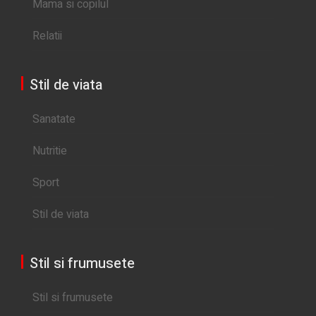
Mama si copilul
Relatii
Stil de viata
Sanatate
Nutritie
Sport
Stil de viata
Stil si frumusete
Stil si frumusete