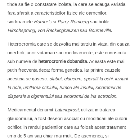
tinde sa fie o constatare izolata, la care se adauga variatia
fara sfarsit a caracteristicilor fizice ale oamenilor,
sindroamele
Horner’s
si
Parry-Romberg
sau bolile
Hirschsprung
,
von Recklinghausen
sau
Bourneville
.
Heterocromia care se dezvolta mai tarziu in viata, din cauza
unei boli, unor vatamari sau medicamente, este cunoscuta
sub numele de
heterocromie dobandita
. Aceasta este mai
putin frecventa decat forma genetica, iar printre cauzele
acesteia se gasesc:
diabet
,
glaucom
,
operatii la ochi
,
leziuni
la ochi
,
umflarea ochiului
,
tumori ale irisului
,
sindromul de
dispersie a pigmentului
sau
sindromul de iris ectropion
.
Medicamentul denumit
Latanoprost
, utilizat in tratarea
glaucomului, a fost deseori asociat cu modificari ale culorii
ochilor, in randul pacientilor care au folosit acest tratament
timp de 5 ani sau chiar mai mult. De asemenea, si