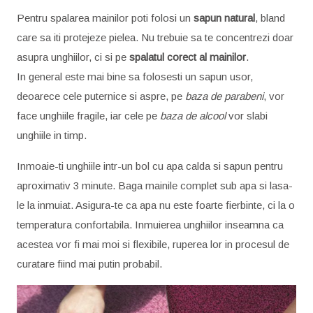
Pentru spalarea mainilor poti folosi un
sapun natural
, bland
care sa iti protejeze pielea. Nu trebuie sa te concentrezi doar
asupra unghiilor, ci si pe
spalatul corect al mainilor
.
In general este mai bine sa folosesti un sapun usor,
deoarece cele puternice si aspre, pe
baza de
parabeni
, vor
face unghiile fragile, iar cele pe
baza de alcool
vor slabi
unghiile in timp.
Inmoaie-ti unghiile intr-un bol cu apa calda si sapun pentru
aproximativ 3 minute. Baga mainile complet sub apa si lasa-
le la inmuiat. Asigura-te ca apa nu este foarte fierbinte, ci la o
temperatura confortabila. Inmuierea unghiilor inseamna ca
acestea vor fi mai moi si flexibile, ruperea lor in procesul de
curatare fiind mai putin probabil.