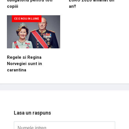
copiii
an!!
CE E NOU IN LUME
Regele si Regina
Norvegiei sunt in
carantina
Lasa un raspuns