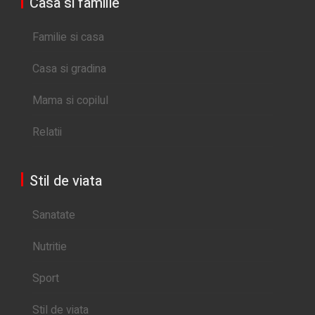
Casa si familie
Familie si casa
Casa si gradina
Mama si copilul
Relatii
Stil de viata
Sanatate
Nutritie
Sport
Stil de viata