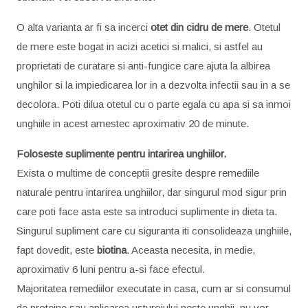
O alta varianta ar fi sa incerci
otet din cidru de mere
. Otetul
de mere este bogat in acizi acetici si malici, si astfel au
proprietati de curatare si anti-fungice care ajuta la albirea
unghilor si la impiedicarea lor in a dezvolta infectii sau in a se
decolora. Poti dilua otetul cu o parte egala cu apa si sa inmoi
unghiile in acest amestec aproximativ 20 de minute.
Foloseste suplimente pentru intarirea unghiilor.
Exista o multime de conceptii gresite despre remediile
naturale pentru intarirea unghiilor, dar singurul mod sigur prin
care poti face asta este sa introduci suplimente in dieta ta.
Singurul supliment care cu siguranta iti consolideaza unghiile,
fapt dovedit, este
biotina
. Aceasta necesita, in medie,
aproximativ 6 luni pentru a-si face efectul.
Majoritatea remediilor executate in casa, cum ar si consumul
de proteine sau aplicarea usturoiului peste unghii, nu vor