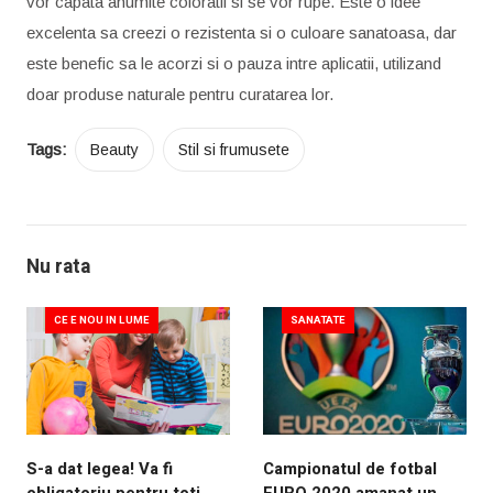
vor capata anumite coloratii si se vor rupe. Este o idee
excelenta sa creezi o rezistenta si o culoare sanatoasa, dar
este benefic sa le acorzi si o pauza intre aplicatii, utilizand
doar produse naturale pentru curatarea lor.
Tags:
Beauty
Stil si frumusete
Nu rata
CE E NOU IN LUME
SANATATE
S-a dat legea! Va fi
Campionatul de fotbal
obligatoriu pentru toti
EURO 2020 amanat un