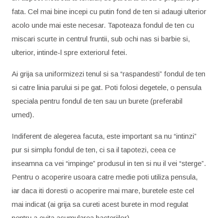
fata. Cel mai bine incepi cu putin fond de ten si adaugi ulterior
acolo unde mai este necesar. Tapoteaza fondul de ten cu
miscari scurte in centrul fruntii, sub ochi nas si barbie si,
ulterior, intinde-l spre exteriorul fetei.
Ai grija sa uniformizezi tenul si sa “raspandesti” fondul de ten
si catre linia parului si pe gat. Poti folosi degetele, o pensula
speciala pentru fondul de ten sau un burete (preferabil
umed).
Indiferent de alegerea facuta, este important sa nu “intinzi”
pur si simplu fondul de ten, ci sa il tapotezi, ceea ce
inseamna ca vei “impinge” produsul in ten si nu il vei “sterge”.
Pentru o acoperire usoara catre medie poti utiliza pensula,
iar daca iti doresti o acoperire mai mare, buretele este cel
mai indicat (ai grija sa cureti acest burete in mod regulat
pentru a evita acumularea bacteriilor).