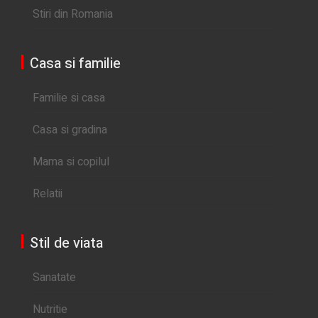
Stiri din Romania
Casa si familie
Familie si casa
Casa si gradina
Mama si copilul
Relatii
Stil de viata
Sanatate
Nutritie