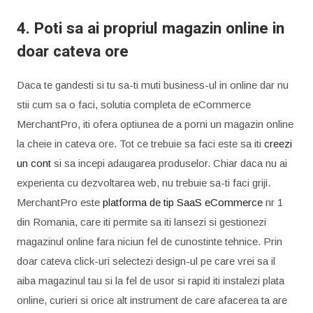
4. Poti sa ai propriul magazin online in
doar cateva ore
Daca te gandesti si tu sa-ti muti business-ul in online dar nu
stii cum sa o faci, solutia completa de eCommerce
MerchantPro, iti ofera optiunea de a porni un magazin online
la cheie in cateva ore. Tot ce trebuie sa faci este sa iti
creezi
un cont
si sa incepi adaugarea produselor. Chiar daca nu ai
experienta cu dezvoltarea web, nu trebuie sa-ti faci griji.
MerchantPro este
platforma de tip SaaS eCommerce
nr 1
din Romania, care iti permite sa iti lansezi si gestionezi
magazinul online fara niciun fel de cunostinte tehnice. Prin
doar cateva click-uri selectezi design-ul pe care vrei sa il
aiba magazinul tau si la fel de usor si rapid iti instalezi plata
online, curieri si orice alt instrument de care afacerea ta are