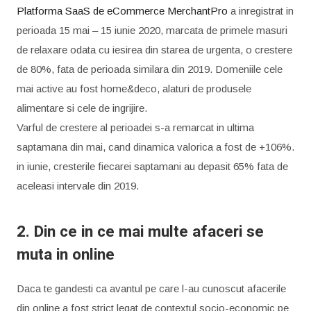
Platforma SaaS de eCommerce MerchantPro
a inregistrat in
perioada 15 mai – 15 iunie 2020, marcata de primele masuri
de relaxare odata cu iesirea din starea de urgenta, o crestere
de 80%, fata de perioada similara din 2019. Domeniile cele
mai active au fost home&deco, alaturi de produsele
alimentare si cele de ingrijire.
Varful de crestere al perioadei s-a remarcat in ultima
saptamana din mai, cand dinamica valorica a fost de +106%.
in iunie, cresterile fiecarei saptamani au depasit 65% fata de
aceleasi intervale din 2019.
2. Din ce in ce mai multe afaceri se
muta in online
Daca te gandesti ca avantul pe care l-au cunoscut afacerile
din online a fost strict legat de contextul socio-economic pe