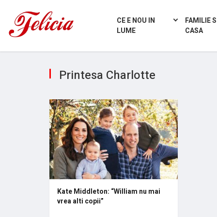
CE E NOU IN
FAMILIE S
LUME
CASA
Printesa Charlotte
Kate Middleton: “William nu mai
vrea alti copii”