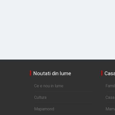
Noutati din lume
Casa
Ce e nou in lume
Famil
Cultura
Casa 
Mapamond
Mama 