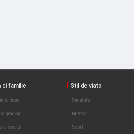
 si familie
Stil de viata
ie si casa
Sanatate
si gradina
Nutritie
si copilul
Sport