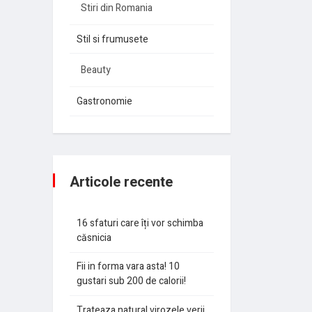
Stiri din Romania
Stil si frumusete
Beauty
Gastronomie
Articole recente
16 sfaturi care îți vor schimba
căsnicia
Fii in forma vara asta! 10
gustari sub 200 de calorii!
Trateaza natural virozele verii