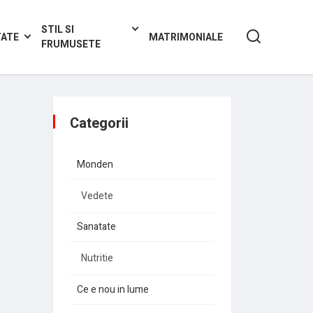
STIL SI
TATE
MATRIMONIALE
FRUMUSETE
Categorii
Monden
Vedete
Sanatate
Nutritie
Ce e nou in lume